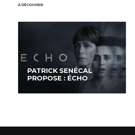
À DÉCOUVRIR
PATRICK SENÉCAL
PROPOSE : ÉCHO
La psychiatre Marie Paventi (Céline
Bonnier), spécialiste en troubles
schizophréniques, se fait présenter le cas
de Morgane Tétreault (Nahéma Ricci),…