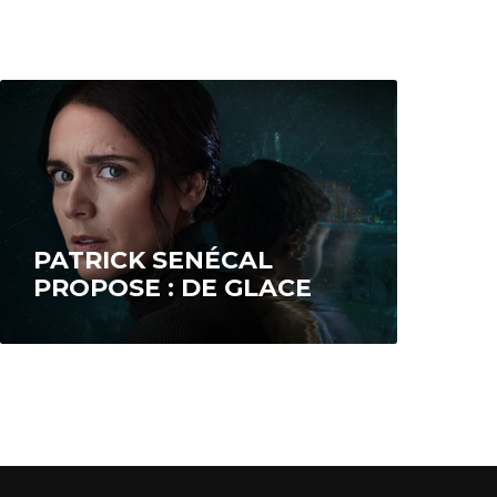
PATRICK SENÉCAL
PROPOSE : DE GLACE
En janvier 1998, Nathalie (Mélissa
Désormeaux-Poulin) et Yves (Iannicko
N’Doua) accueillent leur neveu de 6 ans,
Benjamin (Gabriel Dubois-Michaud),
orphelin…