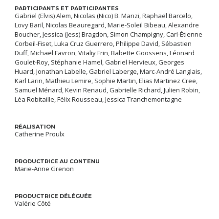
PARTICIPANTS ET PARTICIPANTES
Gabriel (Elvis) Alem, Nicolas (Nico) B. Manzi, Raphaël Barcelo,
Lovy Baril, Nicolas Beauregard, Marie-Soleil Bibeau, Alexandre
Boucher, Jessica (Jess) Bragdon, Simon Champigny, Carl-Étienne
Corbeil-Fiset, Luka Cruz Guerrero, Philippe David, Sébastien
Duff, Michaël Favron, Vitaliy Frin, Babette Goossens, Léonard
Goulet-Roy, Stéphanie Hamel, Gabriel Hervieux, Georges
Huard, Jonathan Labelle, Gabriel Laberge, Marc-André Langlais,
Karl Larin, Mathieu Lemire, Sophie Martin, Elias Martinez Cree,
Samuel Ménard, Kevin Renaud, Gabrielle Richard, Julien Robin,
Léa Robitaille, Félix Rousseau, Jessica Tranchemontagne
RÉALISATION
Catherine Proulx
PRODUCTRICE AU CONTENU
Marie-Anne Grenon
PRODUCTRICE DÉLÉGUÉE
Valérie Côté