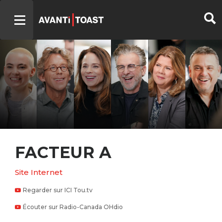
FACTEUR A
Site Internet
Regarder sur ICI Tou.tv
Écouter sur Radio-Canada OHdio