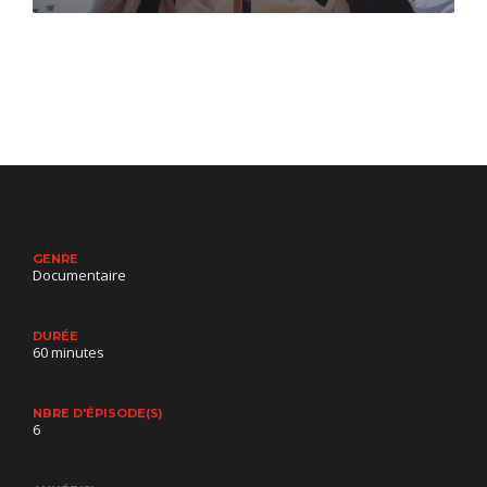
GENRE
Documentaire
DURÉE
60 minutes
NBRE D'ÉPISODE(S)
6