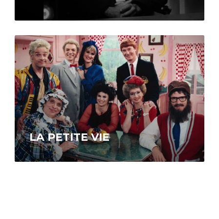
Ce documentaire tente de comprendre
pourquoi tant d’humoristes éprouvent des
enjeux de santé mentale, condition qui tranche
avec leur métier….
LA PETITE VIE
Disponible sur ICI Tou.tv EXTRA.