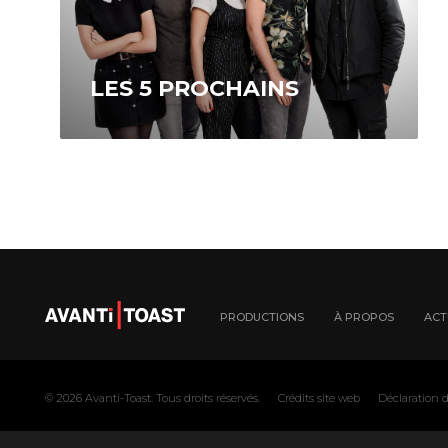
LES 5 PROCHAINS
Disponible sur ICI Tou.tv EXTRA
PRODUCTIONS
À PROPOS
ACT
© 2026
Avanti-Toast
. Tous droits réservés.
Crédits site web
Déclaration d