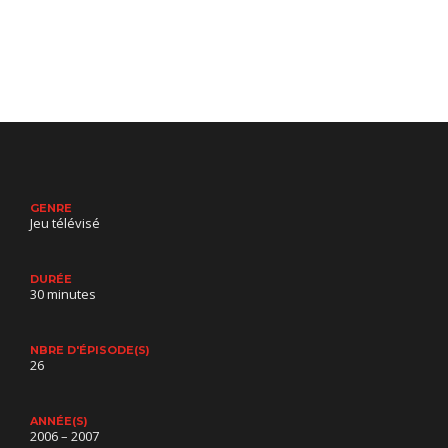
GENRE
Jeu télévisé
DURÉE
30 minutes
NBRE D'ÉPISODE(S)
26
ANNÉE(S)
2006 – 2007