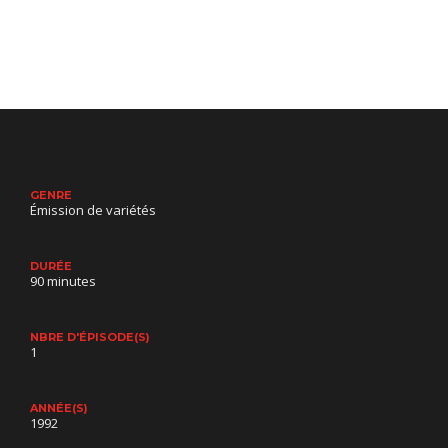
GENRE
Émission de variétés
DURÉE
90 minutes
NBRE D'ÉPISODE(S)
1
ANNÉE(S)
1992