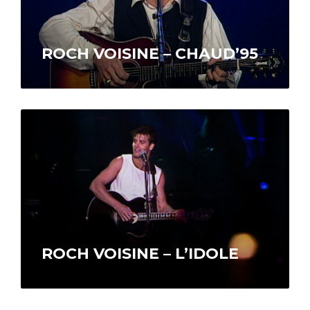
ROCH VOISINE – CHAUD’95
Après avoir remporté le Juno de l’interprète
masculin de l’année, Roch Voisine entreprend
une importante tournée canadienne qui le
conduit…
ROCH VOISINE – L’IDOLE
Roch Voisine – L’idole est une émission d’une
heure diffusée à Radio-Canada et sur TF1 en
France, qui témoigne de…