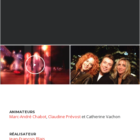
ANIMATEURS
Marc-André Chabot
,
Claudine Prévost
et Catherine Vachon
RÉALISATEUR
Jean-François Blais