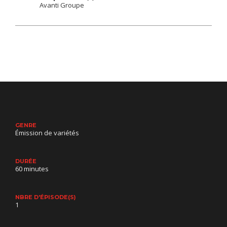
Avanti Groupe
GENRE
Émission de variétés
DURÉE
60 minutes
NBRE D'ÉPISODE(S)
1