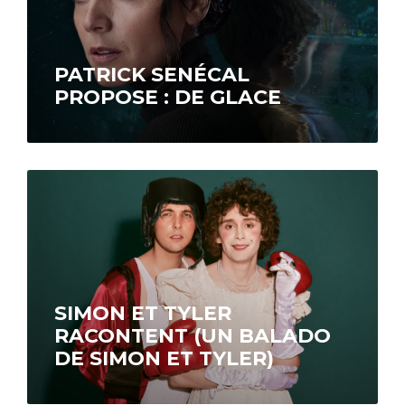
PATRICK SENÉCAL
PROPOSE : DE GLACE
En janvier 1998, Nathalie (Mélissa
Désormeaux-Poulin) et Yves (Iannicko N’Doua)
accueillent leur neveu de 6 ans, Benjamin
(Gabriel Dubois-Michaud), orphelin…
SIMON ET TYLER
RACONTENT (UN BALADO
DE SIMON ET TYLER)
Disponible sur Radio-Canada OHdio.