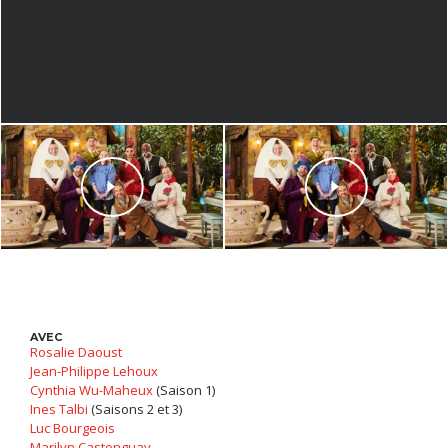
AVEC
Rosalie Daoust
Jean-Philippe Lehoux
Cynthia Wu-Maheux
(Saison 1)
Ines Talbi
(Saisons 2 et 3)
Luc Bourgeois
Marilyn Castonguay