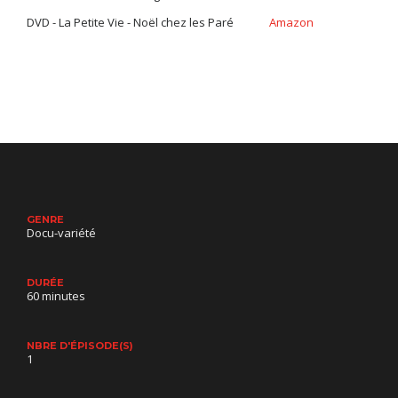
DVD - La Petite Vie - Noël chez les Paré
Amazon
GENRE
Docu-variété
DURÉE
60 minutes
NBRE D'ÉPISODE(S)
1