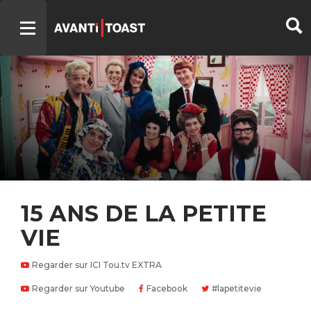
15 ANS DE LA PETITE
VIE
Regarder sur ICI Tou.tv EXTRA
Regarder sur Youtube
Facebook
#lapetitevie