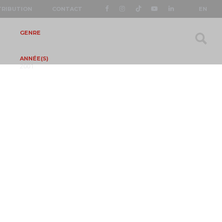
TRIBUTION
CONTACT
EN
GENRE
ANNÉE(S)
2001