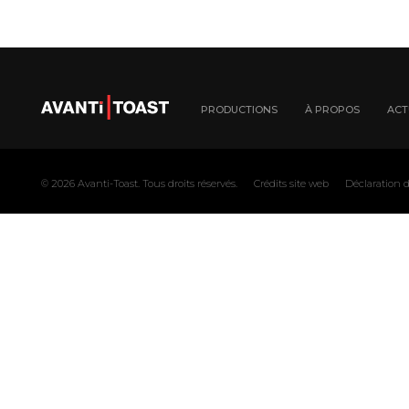
PRODUCTIONS
À PROPOS
ACT
© 2026
Avanti-Toast
. Tous droits réservés.
Crédits site web
Déclaration d