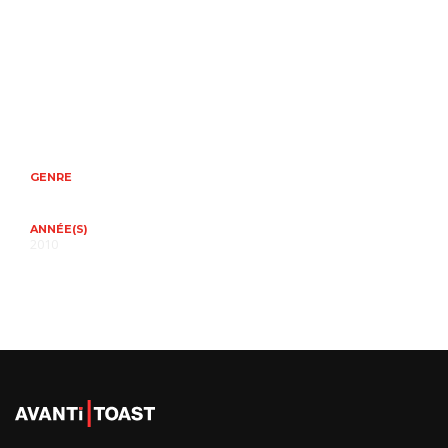
GENRE
ANNÉE(S)
2010